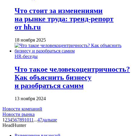
Что стоит за изменениями
на рынке труда: тренд-репорт
от hh.ru
18 ноября 2025
HR-беседы
Что такое человеко­центричность?
Как объяснить бизнесу
и разобраться самим
13 ноября 2024
Новости компаний
Новости рынка
1
2
3
4
5
6
7
8
9
10
11
...
47
дальше
HeadHunter
Размещение вакансий